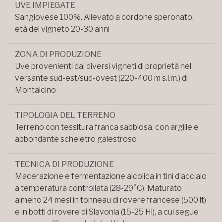
UVE IMPIEGATE
Sangiovese 100%. Allevato a cordone speronato,
età del vigneto 20-30 anni
ZONA DI PRODUZIONE
Uve provenienti dai diversi vigneti di proprietà nel
versante sud-est/sud-ovest (220-400 m s.l.m.) di
Montalcino
TIPOLOGIA DEL TERRENO
Terreno con tessitura franca sabbiosa, con argille e
abbondante scheletro galestroso
TECNICA DI PRODUZIONE
Macerazione e fermentazione alcolica in tini d’acciaio
a temperatura controllata (28-29°C). Maturato
almeno 24 mesi in tonneau di rovere francese (500 lt)
e in botti di rovere di Slavonia (15-25 Hl), a cui segue