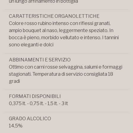
un lungo affinamento in bottiglia
CARATTERISTICHE ORGANOLETTICHE
Colore rosso rubino intenso con riflessi granati,
ampio bouquet al naso, leggermente speziato. In
bocca è pieno, morbido vellutato e intenso. I tannini
sono eleganti e dolci
ABBINAMENTI E SERVIZIO
Ottimo con carni rosse selvaggina, salumi e formaggi
stagionati. Temperatura di servizio consigliata 18
gradi
FORMATI DISPONIBILI
0,375 lt. - 0,75 lt. - 1,5 lt. - 3 lt
GRADO ALCOLICO
14,5%