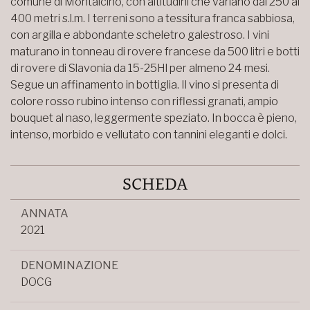
comune di Montalcino, con altitudini che variano dai 250 ai
400 metri s.l.m. I terreni sono a tessitura franca sabbiosa,
con argilla e abbondante scheletro galestroso. I vini
maturano in tonneau di rovere francese da 500 litri e botti
di rovere di Slavonia da 15-25Hl per almeno 24 mesi.
Segue un affinamento in bottiglia. Il vino si presenta di
colore rosso rubino intenso con riflessi granati, ampio
bouquet al naso, leggermente speziato. In bocca è pieno,
intenso, morbido e vellutato con tannini eleganti e dolci.
SCHEDA
ANNATA
2021
DENOMINAZIONE
DOCG