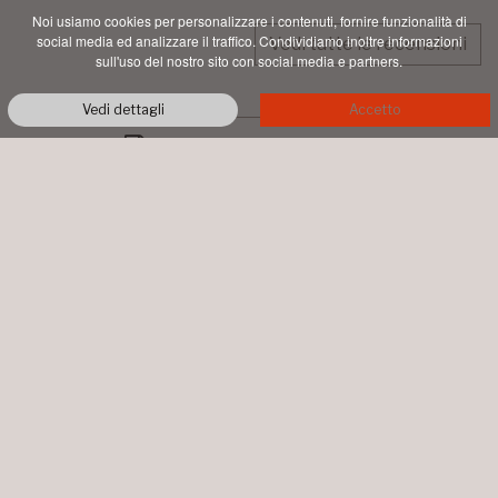
Noi usiamo cookies per personalizzare i contenuti, fornire funzionalità di
social media ed analizzare il traffico. Condividiamo inoltre informazioni
Vedi tutte le recensioni
sull'uso del nostro sito con social media e partners.
Vedi dettagli
Accetto
PDF STAMPABILE
AZIENDA AGRICOLA TALENTI
LOC. PIAN DI CONTE
MONTALCINO
+39 0577 844064
info@talentimontalcino.it
P.IVA 00998660526 • COPYRIGHT ©
2026 ALL RIGHTS RESERVED