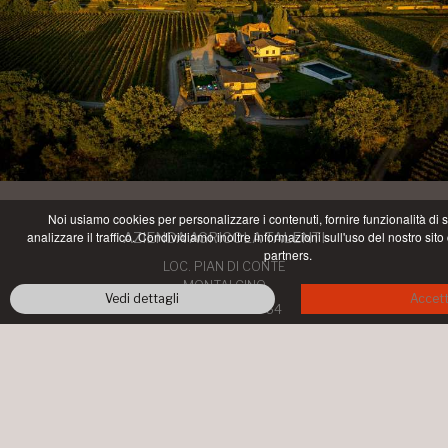
Noi usiamo cookies per personalizzare i contenuti, fornire funzionalità di 
analizzare il traffico. Condividiamo inoltre informazioni sull'uso del nostro sit
AZIENDA AGRICOLA TALENTI
partners.
LOC. PIAN DI CONTE
MONTALCINO
Vedi dettagli
Accet
+39 0577 844064
info@talentimontalcino.it
P.IVA 00998660526 • COPYRIGHT ©
2026 ALL RIGHTS RESERVED