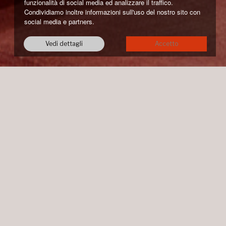
funzionalità di social media ed analizzare il traffico.
Condividiamo inoltre informazioni sull'uso del nostro sito con
social media e partners.
Vedi dettagli
Accetto
 filosofia
su prenotazione, offriamo la possibilità di
al tour guidato della tenuta, che si concluderà
stri prodotti. Si potranno così conoscere le
i processi di vinificazione e affinamento che
ni.
o valore al tempo e alla qualità dell’esperienza.
inarsi al mondo del vino in modo familiare e