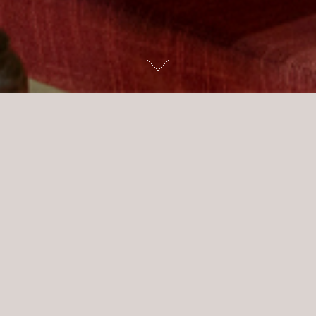
Next
à e condivisione, la nostra
Durante tutto l’anno solo 
accogliervi e prendere parte 
con una degustazione dei no
tradizioni del territorio e 
contraddistinguono i nostri vi
I tour sono solo privati, dand
Sarà un’occasione per avvic
autentico.